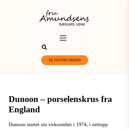
Skip
to
the
content
TIL NETTBUTIKKEN
Dunoon – porselenskrus fra
England
Dunoon startet sin virksomhet i 1974, i nettopp